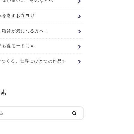
、体が重い…」そんな方へ
れを癒すお寺ヨガ
・猫背が気になる方へ！
寺も夏モードに☀️
でつくる、世界にひとつの作品✨
検索