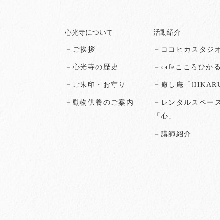
心光寺について
活動紹介
－ご挨拶
－ココヒカスタジ
－心光寺の歴史
－cafeこころひか
－ご朱印・お守り
－癒し庵「HIKAR
－動物供養のご案内
－レンタルスペー
「心」
－講師紹介