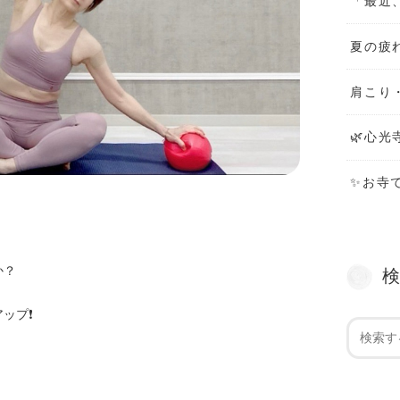
「最近
夏の疲
肩こり
🌿心光
✨お寺
か？
ップ❗️