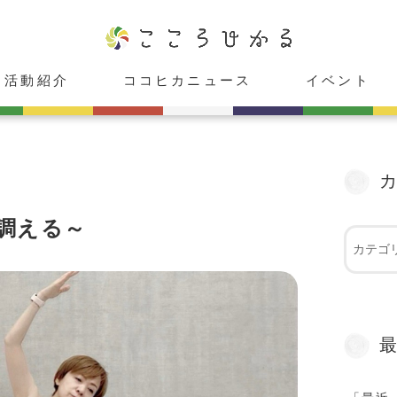
活動紹介
ココヒカニュース
イベント
ココヒカスタジオ
cafeこころひかる
癒し庵「HIKARU」
レンタルスペース「心」
ココヒカメンバー紹介
お知らせ
メディア出演情報
受付中
受付終了
調える～