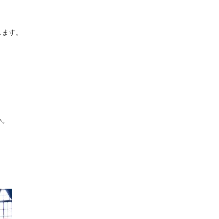
します。
い。
。