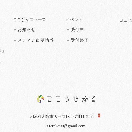
ここひかニュース
イベント
ココ
オ
－お知らせ
－受付中
る
－メディア出演情報
－受付終了
U」
ス
大阪府大阪市天王寺区下寺町1-3-68
s.terakatsu@gmail.com