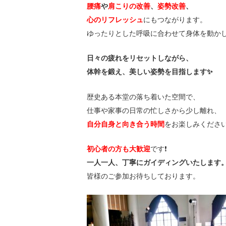
腰痛
や
肩こりの改善
、
姿勢改善
、
心のリフレッシュ
にもつながります。
ゆったりとした呼吸に合わせて身体を動か
日々の疲れをリセットしながら、
体幹を鍛え、美しい姿勢を目指します✨
歴史ある本堂の落ち着いた空間で、
仕事や家事の日常の忙しさから少し離れ、
自分自身と向き合う時間
をお楽しみくださ
初心者の方も大歓迎
です❗️
一人一人、丁寧にガイディングいたします
皆様のご参加お待ちしております。