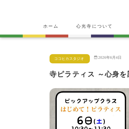
ホーム
心光寺について
ご挨拶
心光寺の歴史
ご朱印・お守り
動物供養のご案内
2026年6月4日
ココヒカスタジオ
寺ピラティス ～心身を