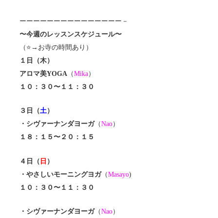
ーーーーーーーーーーーーーーー－
〜今週のレッスンスケジュール〜
（⭐️→お寺の時間あり）
１日（木）
アロマ美YOGA
（
Mika
）
１０：３０〜１１：３０
３日（
土
）
・シヴァーナンダヨーガ
（
Nao
）
１８：１５〜２０：１５
４日（
日
）
・やさしいモーニングヨガ
（
Masayo
)
１０：３０〜１１：３０
・シヴァーナンダヨーガ
（
Nao
）