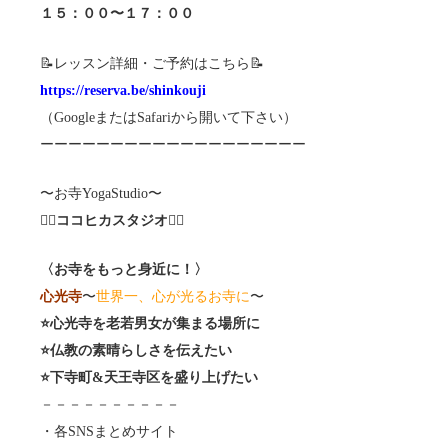
１５：００〜１７：００
📝レッスン詳細・ご予約はこちら📝
https://reserva.be/shinkouji
（GoogleまたはSafariから開いて下さい）
ーーーーーーーーーーーーーーーーーーー
〜お寺YogaStudio〜
🧘‍♀️
ココヒカスタジオ
🧘‍♂️
〈お寺をもっと身近に！〉
心光寺
〜
世界一、心が光るお寺に
〜
⭐️心光寺を老若男女が集まる場所に
⭐️仏教の素晴らしさを伝えたい
⭐️下寺町&天王寺区を盛り上げたい
－－－－－－－－－－
・各SNSまとめサイト