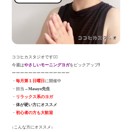
ココヒカスタジオです🧘‍♀️
今週は
やさしいモーニングヨガ
をピックアップ❗️
ーーーーーーーーーーーーーー
・
毎月第１日曜日
に開催中
・担当→
Masayo先生
・
リラックス系のヨガ
・
体が硬い方にオススメ
・
初心者の方も大歓迎
↓こんな方にオススメ↓