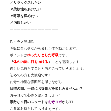
📌
リラックスしたい
📌柔軟性をあげたい
📌呼吸を深めたい
📌内観したい
ーーーーーーーーーーーーーー
📝クラス詳細📝
呼吸に合わせながら優しく体を動かします。
ポイントは
ゆったりとした呼吸
です。
『
体の内側に目を向ける
』
ことを意識します。
優しい気持ちで自分と向き合っていきましょう。
初めての方も大歓迎です！
お寺の神聖な雰囲気を感じながら、
日曜の朝、一緒にお寺ヨガを楽しみませんか？
お寺ヨガで心体を整えましょう❗️
素敵な１日のスタートを
お寺ヨガ
から
🧘‍♀️
ご参加お待ちしておりまぁ〜す。