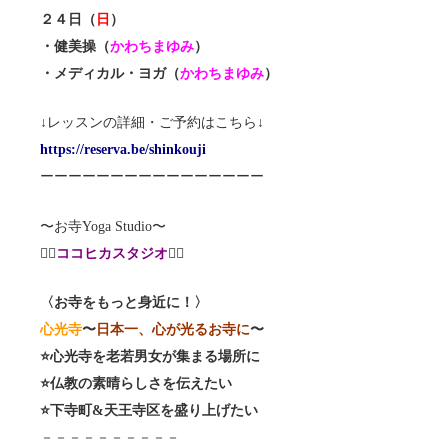
２４日（
日
）
・健美操（
かわちまゆみ
）
・メディカル・ヨガ（
かわちまゆみ
）
↓レッスンの詳細・ご予約はこちら↓
https://reserva.be/shinkouji
ーーーーーーーーーーーーーーーー
〜お寺Yoga Studio〜
🧘‍♀️
ココヒカスタジオ
🧘‍♂️
〈お寺をもっと身近に！〉
心光寺
〜
日本一、心が光るお寺に
〜
⭐️心光寺を老若男女が集まる場所に
⭐️仏教の素晴らしさを伝えたい
⭐️下寺町&天王寺区を盛り上げたい
－－－－－－－－－－