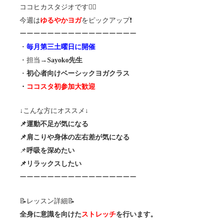
ココヒカスタジオです🧘‍♀️
今週は
ゆるやかヨガ
をピックアップ❗️
ーーーーーーーーーーーーーーーーー
・
毎月第三土曜日に開催
・担当→
Sayoko先生
・
初心者向けベーシックヨガクラス
・
ココスタ初参加大歓迎
↓こんな方にオススメ↓
📌運動不足が気になる
📌肩こりや身体の左右差が気になる
📌
呼吸を深めたい
📌リラックスしたい
ーーーーーーーーーーーーーーーーー
📝レッスン詳細📝
全身に意識を向けた
ストレッチ
を行います。