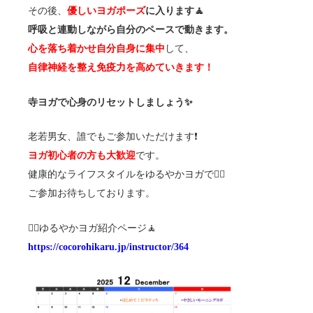
その後、
優しいヨガポーズ
に入ります🧘
呼吸と連動しながら自分のペースで動きます。
心を落ち着かせ自分自身に集中
して、
自律神経を整え免疫力を高めていきます！
寺ヨガで心身のリセットしましょう✨
老若男女、誰でもご参加いただけます❗️
ヨガ初心者の方も大歓迎
です。
健康的なライフスタイルをゆるやかヨガで🧘‍♀️
ご参加お待ちしております。
🧘‍♀️ゆるやかヨガ紹介ページ🧘
https://cocorohikaru.jp/instructor/364