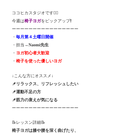
ココヒカスタジオです🧘‍♀️
今週は
椅子ヨガ
をピックアップ❗️
ーーーーーーーーーーーーーーーー
・
毎月第４土曜日開催
・担当→
Naomi先生
・
ヨガ初心者大歓迎
・
椅子を使った優しいヨガ
↓こんな方にオススメ↓
📌リラックス、リフレッシュしたい
📌運動不足の方
📌筋力の衰えが気になる
ーーーーーーーーーーーーーーーー
📝レッスン詳細📝
椅子ヨガは膝や腰を深く曲げたり、