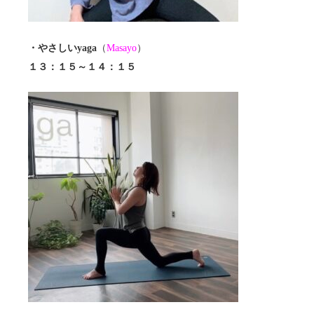
・やさしいyaga
（
Masayo
）
１３：１５～１４：１５