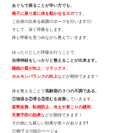
あぐらで座ることが辛い方でも、
椅子に座り楽に体を動かせるヨガ
です。
ご自身の出来る範囲のポーズを行います🧘‍♀️
そして、深く呼吸をします。
体と呼吸を見つめながら整えていきます。
ゆったりとした呼吸を行うことで、
自律神経をしっかりと整えることが出来ます。
睡眠の質が向上
、
リラックス
、
ホルモンバランスの向上
などが期待できます！
体を整えることで
高齢期の３つの不調である、
①強張る②滞る③歪むを改善
していきます。
姿勢改善
、
転倒防止
、
冷えや肩こりの緩和
、
失禁予防の効果
などが期待できます！
その他にも嬉しい効果が色々があります❗️
🧘‍♀️椅子ヨガ紹介ページ🧘