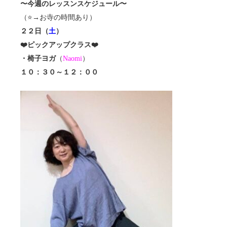
〜今週のレッスンスケジュール〜
（⭐️→お寺の時間あり）
２２日（
土
）
❤️ピックアップクラス❤️
・椅子ヨガ
（
Naomi
）
１０：３０～１２：００