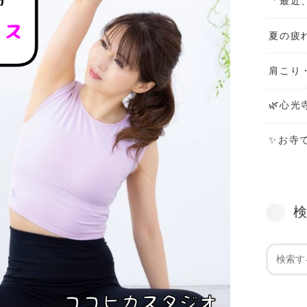
「最近
夏の疲
肩こり
🌿心光
✨お寺