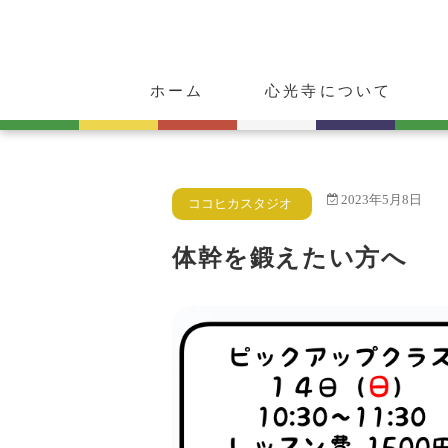
ホーム
心光寺について
ご挨拶
心光寺の歴史
ご朱印・お守り
動物供養のご案内
2023年5月8日
ココヒカスタジオ
体幹を鍛えたい方へ