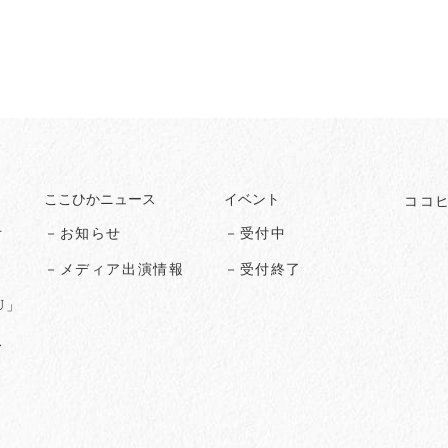
ここひかニュース
イベント
ココ
オ
－お知らせ
－受付中
る
－メディア出演情報
－受付終了
U」
ス