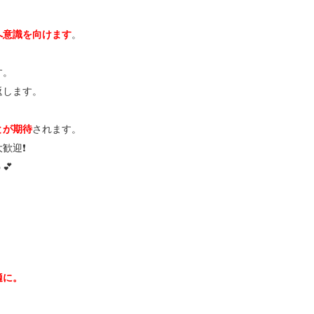
へ意識を向けます
。
す。
返します。
とが期待
されます。
迎❗️
💕
。
適に。