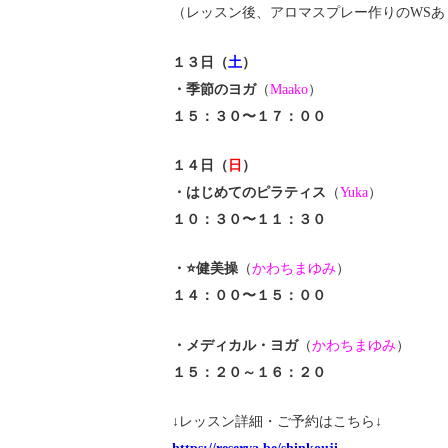
（レッスン後、アロマスプレー作りのWSあ
１３日（
土
）
・季節のヨガ
（
Maako
）
１５：３０〜１７：００
１４日（
日
）
・はじめてのピラティス
（
Yuka
）
１０：３０〜１１：３０
・⭐️健美操
（
かわちまゆみ
）
１４：００〜１５：００
・メディカル・ヨガ
（
かわちまゆみ
）
１５：２０～１６：２０
↓レッスン詳細・ご予約はこちら↓