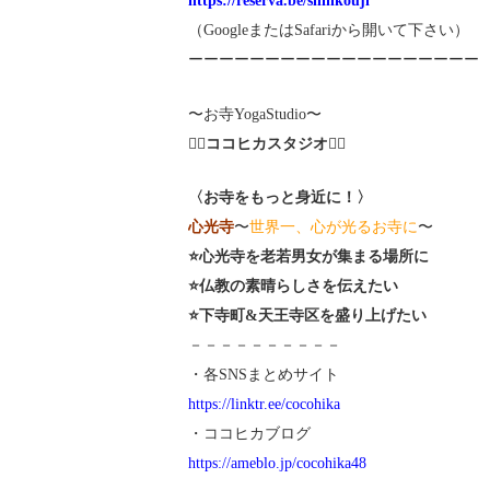
https://reserva.be/shinkouji
（GoogleまたはSafariから開いて下さい）
ーーーーーーーーーーーーーーーーーーー
〜お寺YogaStudio〜
🧘‍♀️
ココヒカスタジオ
🧘‍♂️
〈お寺をもっと身近に！〉
心光寺
〜
世界一、心が光るお寺に
〜
⭐️心光寺を老若男女が集まる場所に
⭐️仏教の素晴らしさを伝えたい
⭐️下寺町&天王寺区を盛り上げたい
－－－－－－－－－－
・各SNSまとめサイト
https://linktr.ee/cocohika
・ココヒカブログ
https://ameblo.jp/cocohika48