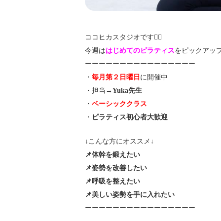
ココヒカスタジオです🧘‍♀️
今週は
はじめてのピラティス
をピックアップ❗
ーーーーーーーーーーーーーーーー
・
毎月第２日曜日
に開催中
・担当→
Yuka先生
・
ベーシッククラス
・
ピラティス初心者大歓迎
↓こんな方にオススメ↓
📌体幹を鍛えたい
📌姿勢を改善したい
📌呼吸を整えたい
📌美しい姿勢を手に入れたい
ーーーーーーーーーーーーーーーー