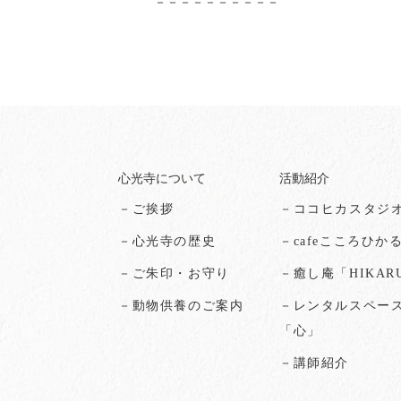
－－－－－－－－－－
心光寺について
活動紹介
－ご挨拶
－ココヒカスタジ
－心光寺の歴史
－cafeこころひか
－ご朱印・お守り
－癒し庵「HIKAR
－動物供養のご案内
－レンタルスペー
「心」
－講師紹介