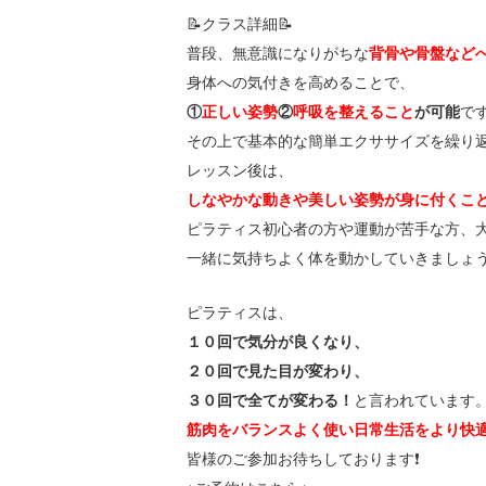
📝クラス詳細📝
普段、無意識になりがちな
背骨や骨盤など
身体への気付きを高めることで、
①
正しい姿勢
②
呼吸を整えること
が可能
で
その上で基本的な簡単エクササイズを繰り
レッスン後は、
しなやかな動きや美しい姿勢が身に付くこ
ピラティス初心者の方や運動が苦手な方、大歓
一緒に気持ちよく体を動かしていきましょう
ピラティスは、
１０回で気分が良くなり、
２０回で見た目が変わり、
３０回で全てが変わる！
と言われています
筋肉をバランスよく使い日常生活をより快
皆様のご参加お待ちしております❗️