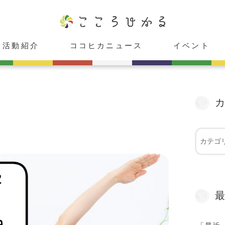
活動紹介
ココヒカニュース
イベント
ココヒカスタジオ
cafeこころひかる
癒し庵「HIKARU」
レンタルスペース「心」
ココヒカメンバー紹介
お知らせ
メディア出演情報
受付中
受付終了