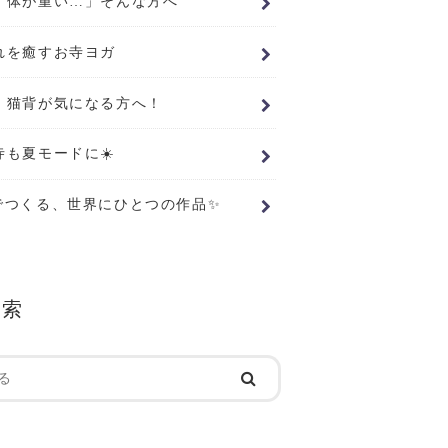
、体が重い…」そんな方へ
れを癒すお寺ヨガ
・猫背が気になる方へ！
寺も夏モードに☀️
でつくる、世界にひとつの作品✨
検索