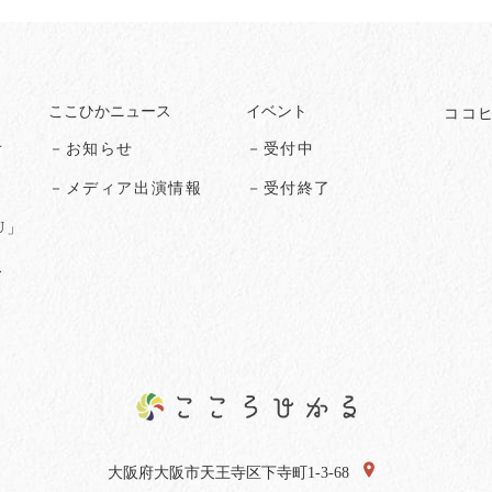
ここひかニュース
イベント
ココ
オ
－お知らせ
－受付中
る
－メディア出演情報
－受付終了
U」
ス
大阪府大阪市天王寺区下寺町1-3-68