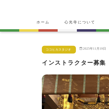
ホーム
心光寺について
ご挨拶
心光寺の歴史
ご朱印・お守り
動物供養のご案内
2025年11月19日
ココヒカスタジオ
インストラクター募集