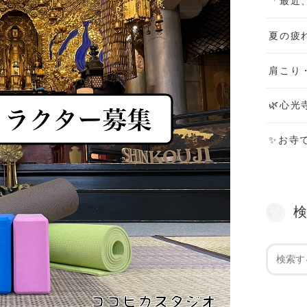
「最近
夏の疲
肩こり
🌿心光
✨お寺