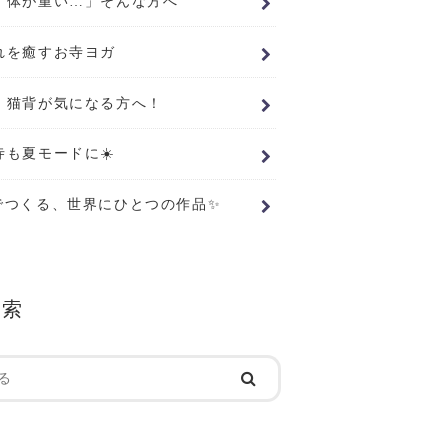
、体が重い…」そんな方へ
れを癒すお寺ヨガ
・猫背が気になる方へ！
寺も夏モードに☀️
でつくる、世界にひとつの作品✨
検索