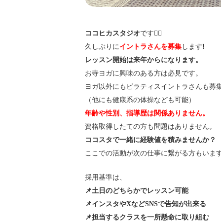
ココヒカスタジオ
です🧘‍♂️
久しぶりに
イントラさんを募集
します❗️
レッスン開始は来年からになります。
お寺ヨガに興味のある方は必見です。
ヨガ以外にもピラティスイントラさんも募
（他にも健康系の体操なども可能）
年齢や性別、指導歴は関係ありません。
資格取得したての方も問題はありません。
ココスタで一緒に経験値を積みませんか？
ここでの活動が次の仕事に繋がる方もいま
採用基準は、
📌土日のどちらかでレッスン可能
📌インスタやXなどSNSで告知が出来る
📌担当するクラスを一所懸命に取り組む