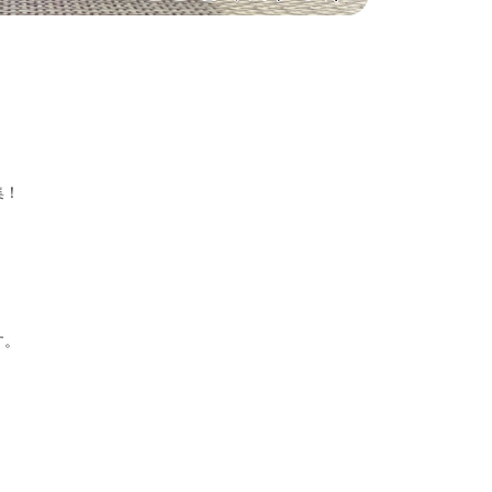
集！
す。