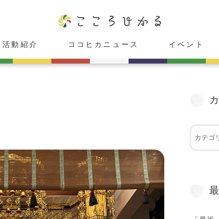
活動紹介
ココヒカニュース
イベント
ココヒカスタジオ
cafeこころひかる
癒し庵「HIKARU」
レンタルスペース「心」
ココヒカメンバー紹介
お知らせ
メディア出演情報
受付中
受付終了