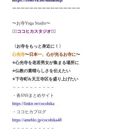
https://reserva.be/shinkouji
ーーーーーーーーーーーーーーーー
〜お寺Yoga Studio〜
🧘‍♀️
ココヒカスタジオ
🧘‍♂️
〈お寺をもっと身近に！〉
心光寺
〜
日本一、心が光るお寺に
〜
⭐️心光寺を老若男女が集まる場所に
⭐️仏教の素晴らしさを伝えたい
⭐️下寺町&天王寺区を盛り上げたい
－－－－－－－－－－
・各SNSまとめサイト
https://linktr.ee/cocohika
・ココヒカブログ
https://ameblo.jp/cocohika48
－－－－－－－－－－