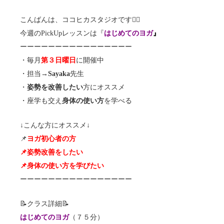
こんばんは、ココヒカスタジオです🧘‍♂️
今週のPickUpレッスンは『
はじめてのヨガ
』
ーーーーーーーーーーーーーーーー
・毎月
第３日曜日
に開催中
・担当→
Sayaka
先生
・
姿勢を改善したい
方にオススメ
・座学も交え
身体の使い方
を学べる
↓こんな方にオススメ↓
📌
ヨガ初心者の方
📌姿勢改善をしたい
📌身体の使い方を学びたい
ーーーーーーーーーーーーーーーー
📝クラス詳細📝
はじめてのヨガ
（７５分）