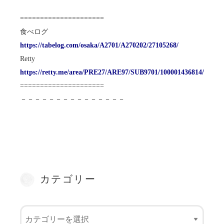
=====================
食べログ
https://tabelog.com/osaka/A2701/A270202/27105268/
Retty
https://retty.me/area/PRE27/ARE97/SUB9701/100001436814/
=====================
－－－－－－－－－－－－－－－
カテゴリー