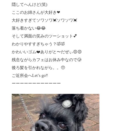
隠してへんけど(笑)
ここのお姉さんが大好き❤
大好きすぎてソワソワ💓ソワソワ💓
落ち着かない😂😂
そして満面の笑みのツーショット💕
わかりやすすぎちゃう？🤣🤣
かわいいゴム❤️ありがと〜だぜぃ😍😍
残念ながらカフェはお休み中なので🥲
後ろ髪を引かれながら。。🥺
ご近所会へLet’s go‼️
ーーーーーーーーーーーー