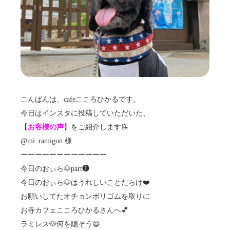
こんばんは、cafeこころひかるです。
今日はインスタに投稿していただいた、
【
お客様の声
】をご紹介します📝
@mi_ramigon 様
ーーーーーーーーーーーー
今日のおぃら🐶part❶
今日のおぃら🐶はうれしいことだらけ❤️
お願いしてたオチョンボリゴムを取りに
お寺カフェこころひかるさんへ💕
ラミレス🐶何を隠そう😆