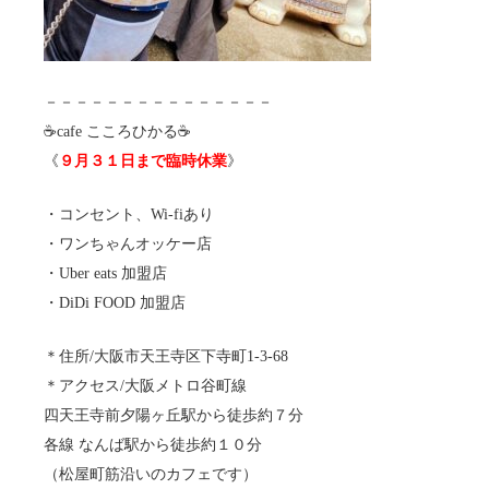
－－－－－－－－－－－－－－－
☕️cafe こころひかる☕️
《
９月３１日まで臨時休業
》
・コンセント、Wi-fiあり
・ワンちゃんオッケー店
・Uber eats 加盟店
・DiDi FOOD 加盟店
＊住所/大阪市天王寺区下寺町1-3-68
＊アクセス/大阪メトロ谷町線
四天王寺前夕陽ヶ丘駅から徒歩約７分
各線 なんば駅から徒歩約１０分
（松屋町筋沿いのカフェです）