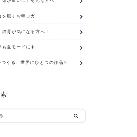
、体が重い…」そんな方へ
れを癒すお寺ヨガ
・猫背が気になる方へ！
寺も夏モードに☀️
でつくる、世界にひとつの作品✨
検索