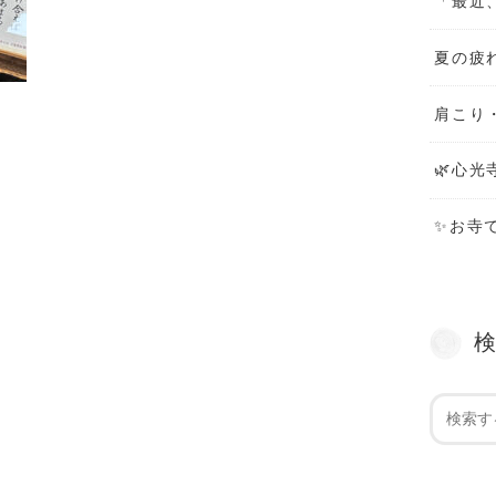
「最近
夏の疲
肩こり
🌿心光
✨お寺