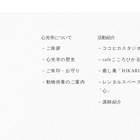
心光寺について
活動紹介
－ご挨拶
－ココヒカスタジ
－心光寺の歴史
－cafeこころひか
－ご朱印・お守り
－癒し庵「HIKAR
－動物供養のご案内
－レンタルスペー
「心」
－講師紹介