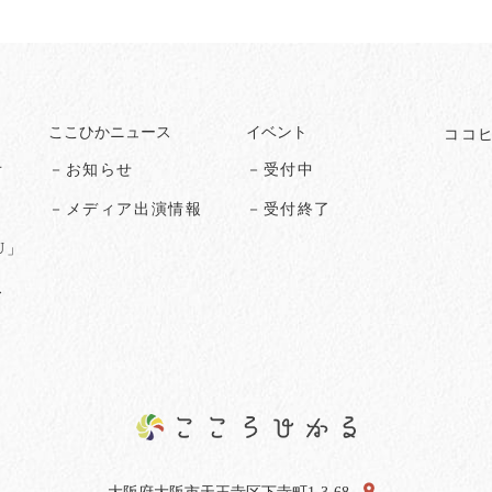
ここひかニュース
イベント
ココ
オ
－お知らせ
－受付中
る
－メディア出演情報
－受付終了
U」
ス