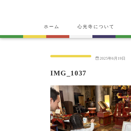
ホーム
心光寺について
ご挨拶
心光寺の歴史
ご朱印・お守り
動物供養のご案内
2025年6月19日
IMG_1037