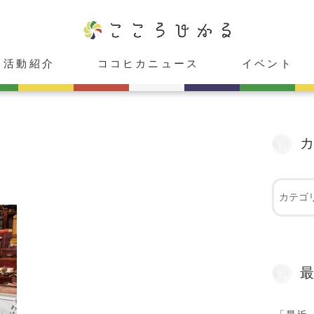
活動紹介
ココヒカニュース
イベント
ココヒカスタジオ
cafeこころひかる
癒し庵「HIKARU」
レンタルスペース「心」
ココヒカメンバー紹介
お知らせ
メディア出演情報
受付中
受付終了