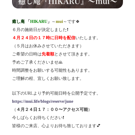
癒し庵
「
HIKARU
」
～
mui
～です🍀
６月の施術日が決定しました❗️
４月２４日の１７時に日時を配信
いたします。
（５月はお休みさせていただきます）
ご希望の日時は
先着順
とさせて頂きます。
予めご了承くださいませ🙏
時間調整をお願いする可能性もあります。
ご理解の程、宜しくお願い致します。
以下のURLより予約可能日時を公開予定です。
https://mui.life/blogs/reserve/june
（
４月２４日１７：００〜アクセス可能
）
今しばらくお待ちください❗️
皆様のご来店、心よりお待ち致しております💕