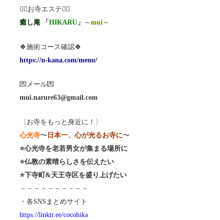
💆‍♀️お寺エステ💆‍♂️
癒し庵
「
HIKARU
」
～
mui
～
🍀施術コース確認🍀
https://n-kana.com/menu/
💌メール💌
mui.narure63@gmail.com
〈お寺をもっと身近に！〉
心光寺
〜
日本一、心が光るお寺に
〜
⭐️心光寺を老若男女が集まる場所に
⭐️仏教の素晴らしさを伝えたい
⭐️下寺町&天王寺区を盛り上げたい
－－－－－－－－－－
・各SNSまとめサイト
https://linktr.ee/cocohika