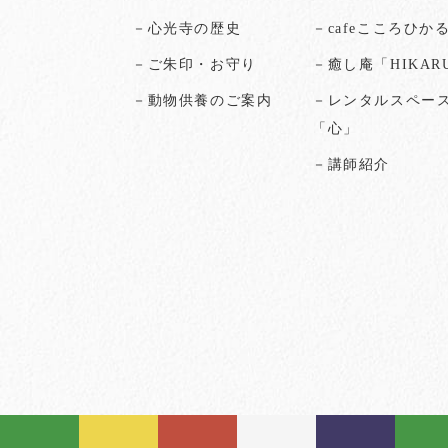
－心光寺の歴史
－cafeこころひか
－ご朱印・お守り
－癒し庵「HIKAR
－動物供養のご案内
－レンタルスペー
「心」
－講師紹介