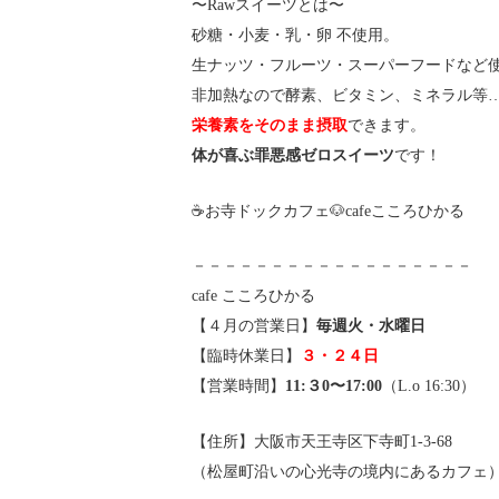
〜Rawスイーツとは〜
砂糖・小麦・乳・卵 不使用。
生ナッツ・フルーツ・スーパーフードなど
非加熱なので酵素、ビタミン、ミネラル等
栄養素をそのまま摂取
できます。
体が喜ぶ罪悪感ゼロスイーツ
です！
☕️お寺ドックカフェ🐶cafeこころひかる
－－－－－－－－－－－－－－－－－－
cafe こころひかる
【４月の営業日】
毎週火・水曜日
【臨時休業日】
３・２４日
【営業時間】
11:３0〜17:00
（L.o 16:30）
【住所】大阪市天王寺区下寺町1-3-68
（松屋町沿いの心光寺の境内にあるカフェ