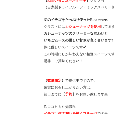
【
Rawいちごムースケーキ
】
６５０円
（自家製ドライフルーツ・ミックスベリー
旬のイチゴをたっぷり使ったRaw sweets.
クラストには
カシューナッツを使用
してま
カシューナッツのクリーミーな味わいと
いちごムースの優しい甘さが良く合います❗️
体に優しいスイーツです💕
この時期にしか味わえない精進スイーツで
是非、ご賞味ください！
－－－－－－－－－－－－－－－－－－－
【
数量限定
】で提供中ですので、
確実にお召し上がりたい方は、
前日までに【
予約
】をお願い致します🙏
📝ココヒカ豆知識📝
イチゴは体の潤いを補うフルーツ
です🍓