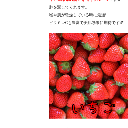
肺を潤してくれます。
喉や肌が乾燥している時に最適❗️
ビタミンCも豊富で美肌効果に期待です💕