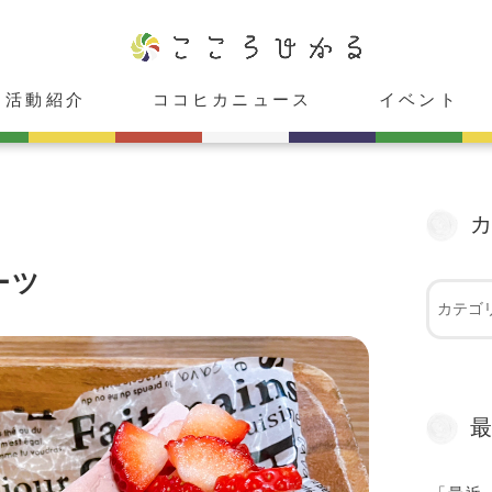
活動紹介
ココヒカニュース
イベント
ココヒカスタジオ
cafeこころひかる
癒し庵「HIKARU」
レンタルスペース「心」
ココヒカメンバー紹介
お知らせ
メディア出演情報
受付中
受付終了
ーツ