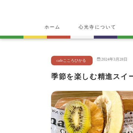
ホーム
心光寺について
ご挨拶
心光寺の歴史
ご朱印・お守り
動物供養のご案内
2024年3月28日
cafeこころひかる
季節を楽しむ精進スイ