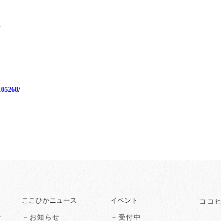
４
105268/
ここひかニュース
イベント
ココ
オ
－お知らせ
－受付中