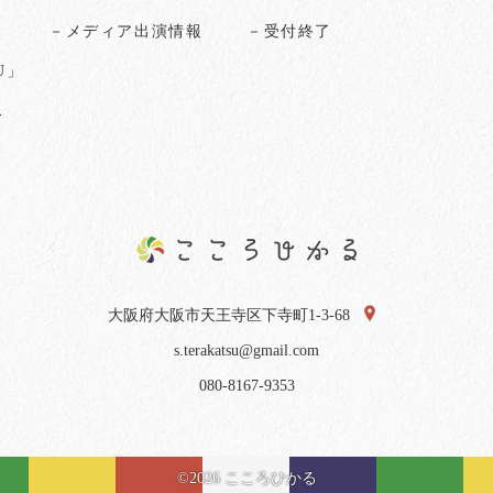
る
－メディア出演情報
－受付終了
U」
ス
大阪府大阪市天王寺区下寺町1-3-68
s.terakatsu@gmail.com
080-8167-9353
©2026 こころひかる