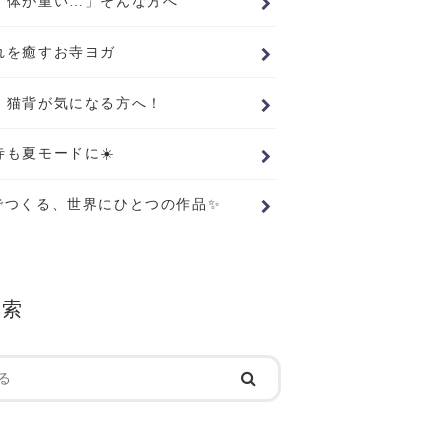
、体が重い…」そんな方へ
れを癒すお寺ヨガ
・猫背が気になる方へ！
寺も夏モードに☀️
でつくる、世界にひとつの作品✨
検索