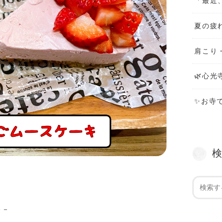
「最近
夏の疲
肩こり
🌿心光
✨お寺
－－