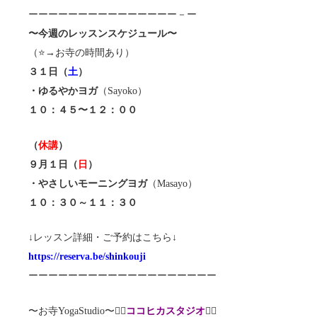
ーーーーーーーーーーーーーーー－ー
〜今週のレッスンスケジュール〜
（⭐️→お寺の時間あり）
３１日（
土
）
・ゆるやかヨガ
（Sayoko）
１０：４５〜１２：００
（
休講
）
９月１日（
日
）
・やさしいモーニングヨガ
（Masayo）
１０：３０～１１：３０
↓レッスン詳細・ご予約はこちら↓
https://reserva.be/shinkouji
ーーーーーーーーーーーーーーーーーーー
〜お寺YogaStudio〜🧘‍♀️
ココヒカスタジオ
🧘‍♂️