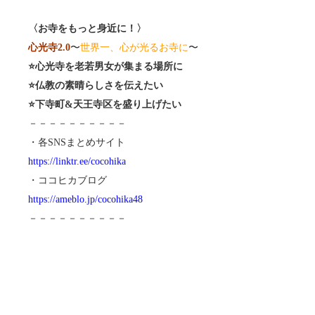
〈お寺をもっと身近に！〉
心光寺2.0
〜
世界一、心が光るお寺に
〜
⭐️心光寺を老若男女が集まる場所に
⭐️仏教の素晴らしさを伝えたい
⭐️下寺町&天王寺区を盛り上げたい
－－－－－－－－－－
・各SNSまとめサイト
https://linktr.ee/cocohika
・ココヒカブログ
https://ameblo.jp/cocohika48
－－－－－－－－－－