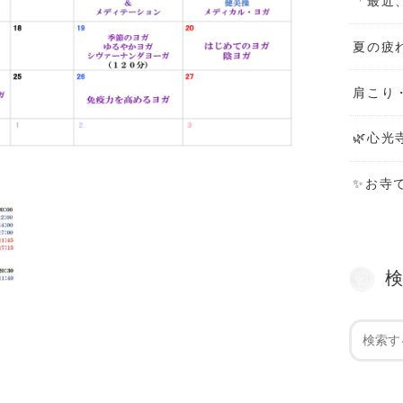
「最近
夏の疲
肩こり
🌿心光
✨お寺