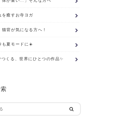
、体が重い…」そんな方へ
れを癒すお寺ヨガ
・猫背が気になる方へ！
寺も夏モードに☀️
でつくる、世界にひとつの作品✨
検索