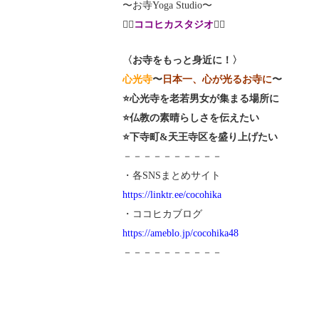
〜お寺Yoga Studio〜
🧘‍♀️
ココヒカスタジオ
🧘‍♂️
〈お寺をもっと身近に！〉
心光寺
〜
日本一、心が光るお寺に
〜
⭐️心光寺を老若男女が集まる場所に
⭐️仏教の素晴らしさを伝えたい
⭐️下寺町&天王寺区を盛り上げたい
－－－－－－－－－－
・各SNSまとめサイト
https://linktr.ee/cocohika
・ココヒカブログ
https://ameblo.jp/cocohika48
－－－－－－－－－－