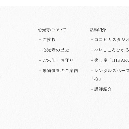
心光寺について
活動紹介
－ご挨拶
－ココヒカスタジ
－心光寺の歴史
－cafeこころひか
－ご朱印・お守り
－癒し庵「HIKAR
－動物供養のご案内
－レンタルスペー
「心」
－講師紹介