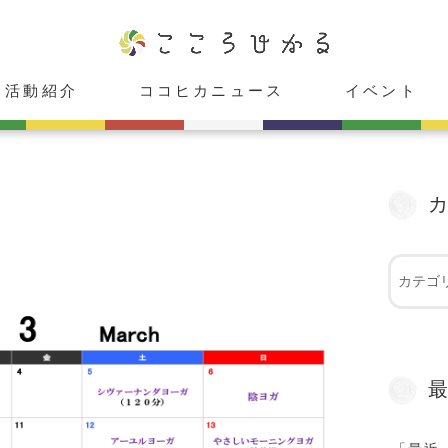
活動紹介
ココヒカニュース
イベント
ココヒカスタジオ
cafeこころひかる
癒し庵「HIKARU」
レンタルスペース「心」
ココヒカメンバー紹介
お知らせ
メディア出演情報
受付中
受付終了