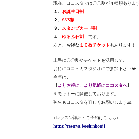
現在、ココスタでは〇〇割が４種類ありま
１、
お誕生日割
２、
SNS割
３、
スタンプカード割
４、
ゆるふわ割
です。
あと、
お得な
１０枚チケット
もあります！
上手に〇〇割やチケットを活用して、
お得にココヒカスタジオにご参加下さい❤️
今年は、
【
よりお得に、より気軽にココスタへ
】
をモットーに開催しております。
弥生もココスタを宜しくお願いします🙏
↓レッスン詳細・ご予約はこちら↓
https://reserva.be/shinkouji