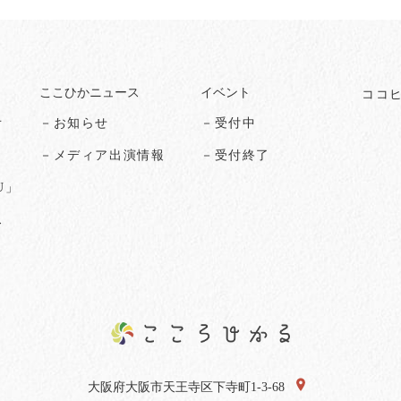
ここひかニュース
イベント
ココ
オ
－お知らせ
－受付中
る
－メディア出演情報
－受付終了
U」
ス
大阪府大阪市天王寺区下寺町1-3-68