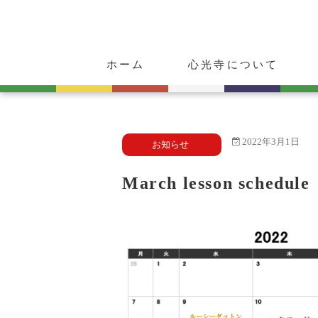
ホーム
心光寺について
ご挨拶
心光寺の歴史
ご朱印・お守り
動物供養のご案内
2022年3月1日
お知らせ
March lesson schedule