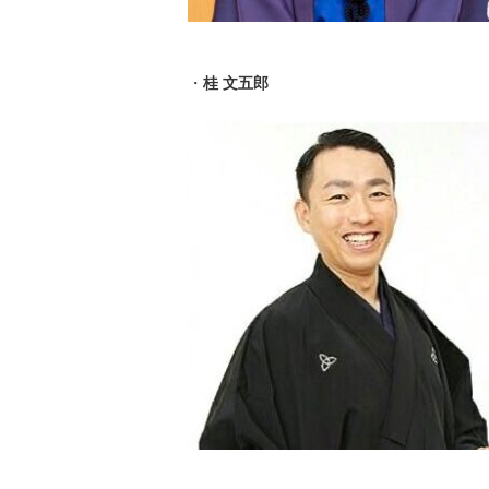
・
桂 文五郎