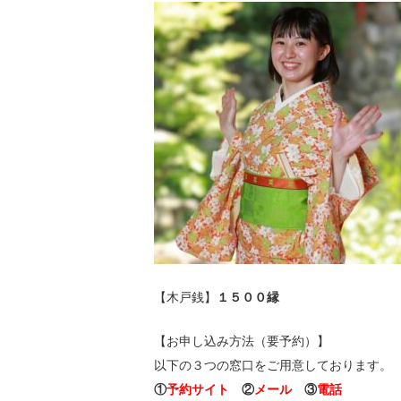
【木戸銭】
１５００縁
【お申し込み方法（要予約）】
以下の３つの窓口をご用意しております。
①
予約サイト
②
メール
③
電話