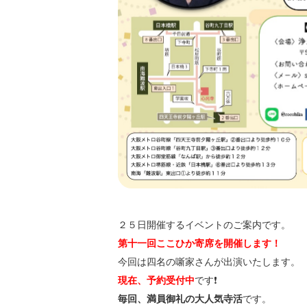
２５日開催するイベントのご案内です。
第十一回ここひか寄席を開催します！
今回は四名の噺家さんが出演いたします。
現在、予約受付中
です❗️
毎回、満員御礼の大人気寺活
です。