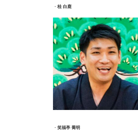
・
桂 白鹿
・
笑福亭 喬明