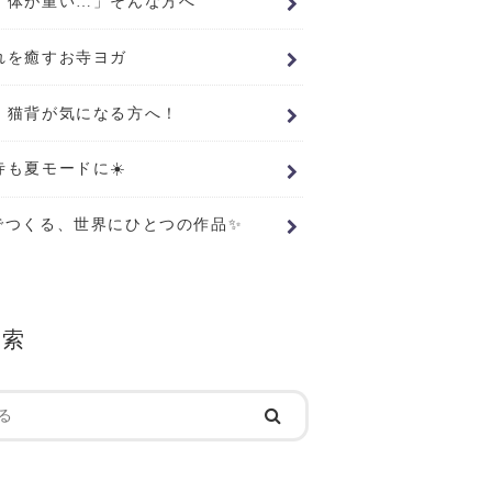
、体が重い…」そんな方へ
れを癒すお寺ヨガ
・猫背が気になる方へ！
寺も夏モードに☀️
でつくる、世界にひとつの作品✨
検索