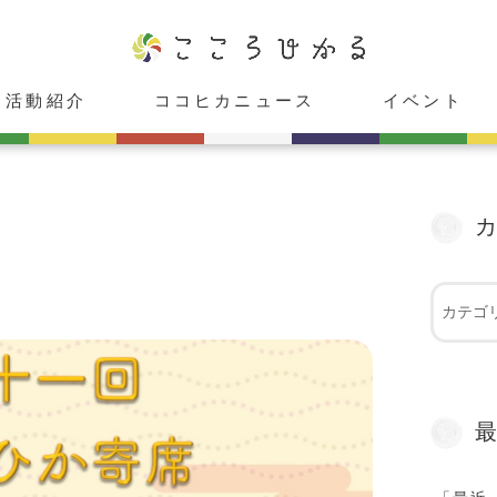
活動紹介
ココヒカニュース
イベント
ココヒカスタジオ
cafeこころひかる
癒し庵「HIKARU」
レンタルスペース「心」
ココヒカメンバー紹介
お知らせ
メディア出演情報
受付中
受付終了