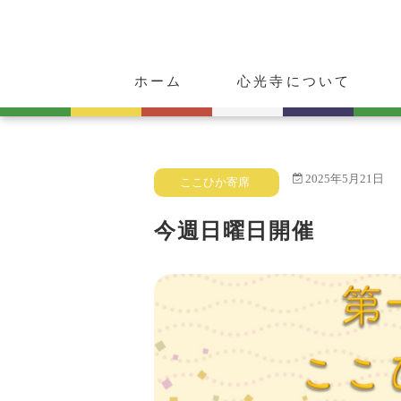
ホーム
心光寺について
ご挨拶
心光寺の歴史
ご朱印・お守り
動物供養のご案内
2025年5月21日
ここひか寄席
今週日曜日開催