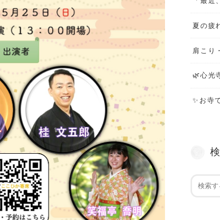
「最近
夏の疲
肩こり
🌿心光
✨お寺