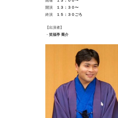
開場
１３：００〜
開演
１３：３０〜
終演
１５：３０ごろ
【出演者】
・
笑福亭 喬介