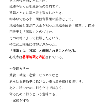
坂上田村麻呂が東征の際、
戦勝を祈った地蔵菩薩の名前です。
延鎮とともに清水寺を造立したとき、
御本尊である十一面観音菩薩の脇侍として、
地蔵菩薩と毘沙門天王を祀った地蔵菩薩を「勝軍」、毘沙
門天王を「勝敵」と名づけた。
その功徳によって戦勝したという。
特に武士階級に信仰が厚かった。
「勝軍」は「将軍」と表記されることがある。
心光寺は
将軍地蔵と表記
されている。
〜使用方法〜
受験・就職・恋愛・ビジネスなど
あらゆる勝負事に負けない勝ち運を授ける御守り。
あと、勝つために戦うだけではなく、
守るために戦うという意味でも、
・家族を守る