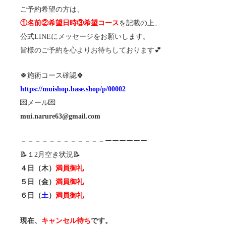
ご予約希望の方は、
①名前②希望日時③希望コース
を記載の上、
公式LINEにメッセージをお願いします。
皆様のご予約を心よりお待ちしております💕
🍀施術コース確認🍀
https://muishop.base.shop/p/00002
💌メール💌
mui.narure63@gmail.com
－－－－－－－－－－－－ーーーーーー
📝１2月空き状況📝
４日（木）
満員御礼
５日（金）
満員御礼
６
日（
土
）
満員御礼
現在、
キャンセル待ち
です。