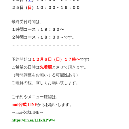
２５日（
日
）１０：００～１６：００
最終受付時間は、
１時間コース→１９：３０〜
２時間コース→１８：３０～
です。
－－－－－－－－－－－－－－－－－
予約開始は
１２月６日（日）１７時〜
です❗️
ご希望の日時は
先着順
とさせて頂きます。
（時間調整をお願いする可能性あり）
ご理解の程、宜しくお願い致します。
ご予約やメニュー確認は
、
mui公式 LINE
からお願いします。
～mui公式LINE～
https://lin.ee/LHkXPWw