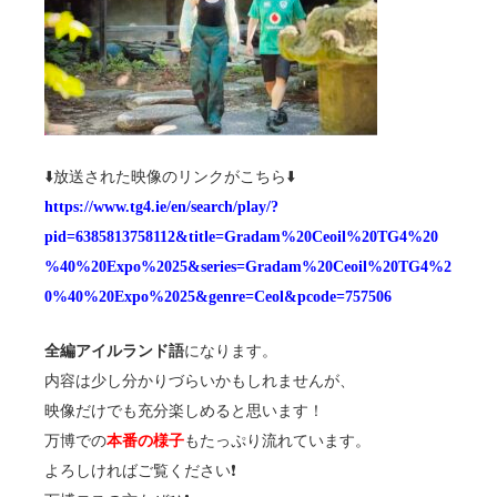
⬇️放送された映像のリンクがこちら⬇️
https://www.tg4.ie/en/search/play/?
pid=6385813758112&title=Gradam%20Ceoil%20TG4%20
%40%20Expo%2025&series=Gradam%20Ceoil%20TG4%2
0%40%20Expo%2025&genre=Ceol&pcode=757506
全編アイルランド語
になります。
内容は少し分かりづらいかもしれませんが、
映像だけでも充分楽しめると思います！
万博での
本番の様子
もたっぷり流れています。
よろしければご覧ください❗️