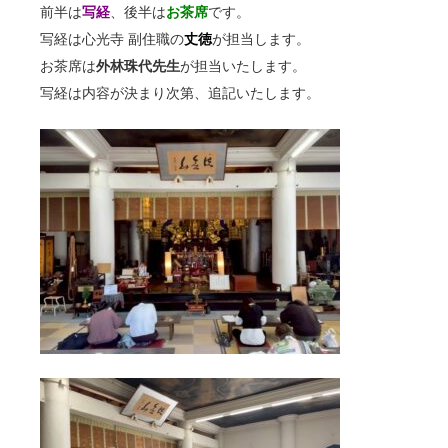
前半は
写経
、後半は
お茶席
です。
写経は心光寺 副住職の
丈徳
が担当します。
お茶席は
外林珠代先生
が担当いたします。
写経は内容が決まり次第、追記いたします。