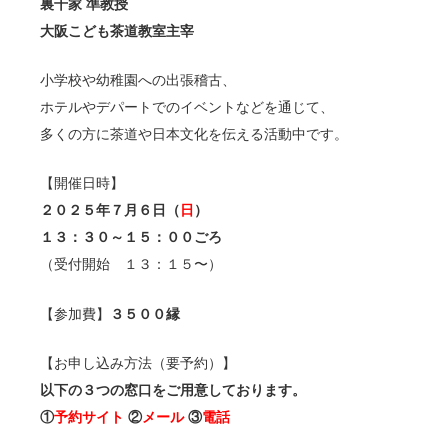
裏千家 準教授
大阪こども茶道教室主宰
小学校や幼稚園への出張稽古、
ホテルやデパートでのイベントなどを通じて、
多くの方に茶道や日本文化を伝える活動中です。
【開催日時】
２０２５年７月６日（
日
）
１３：３０～１５：００ごろ
（受付開始 １３：１５〜）
【参加費】
３５００縁
【お申し込み方法（要予約）】
以下の３つの窓口をご用意しております。
①
予約サイト
②
メール
③
電話