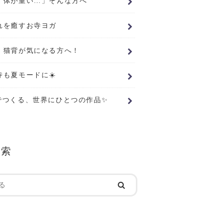
、体が重い…」そんな方へ
れを癒すお寺ヨガ
・猫背が気になる方へ！
寺も夏モードに☀️
でつくる、世界にひとつの作品✨
検索