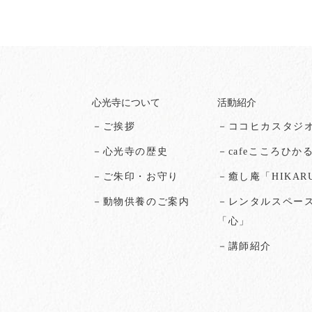
心光寺について
活動紹介
－ご挨拶
－ココヒカスタジ
－心光寺の歴史
－cafeこころひか
－ご朱印・お守り
－癒し庵「HIKAR
－動物供養のご案内
－レンタルスペー
「心」
－講師紹介