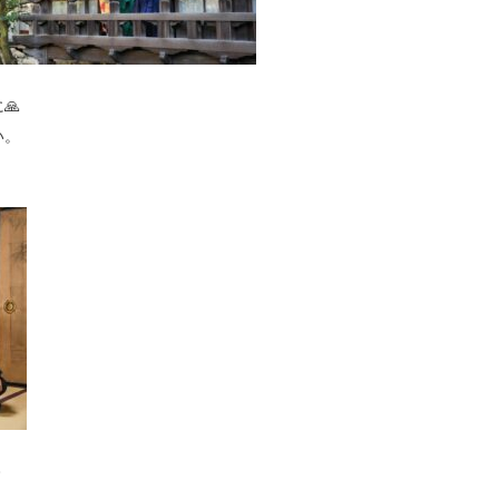
🙏
い。
－