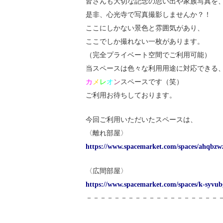
皆さんも大切な記念の思い出や家族写真を
是非、心光寺で写真撮影しませんか？！
ここにしかない景色と雰囲気があり、
ここでしか撮れない一枚があります。
（完全プライベート空間でご利用可能）
当スペースは色々な利用用途に対応できる
カ
メ
レ
オ
ン
スペースです（笑）
ご利用お待ちしております。
今回ご利用いただいたスペースは、
〈離れ部屋〉
https://www.spacemarket.com/spaces/ah
〈広間部屋〉
https://www.spacemarket.com/spaces/k-sy
－－－－－－－－－－－－－－－－－－－