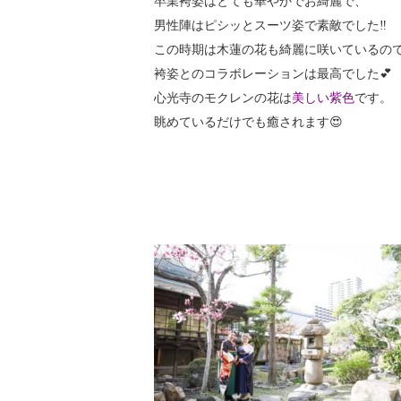
卒業袴姿はとても華やかでお綺麗で、
男性陣はピシッとスーツ姿で素敵でした‼️
この時期は木蓮の花も綺麗に咲いているの
袴姿とのコラボレーションは最高でした💕
心光寺のモクレンの花は
美しい紫色
です。
眺めているだけでも癒されます😍