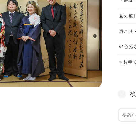
「最近
夏の疲
肩こり
🌿心光
✨お寺