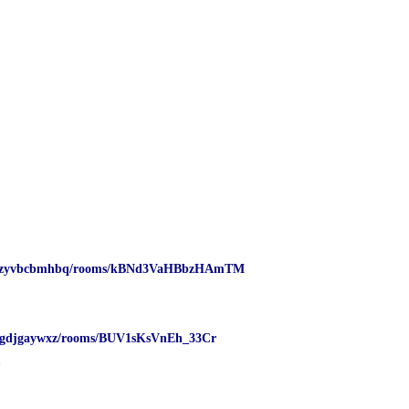
、
、
qbzwzyvbcbmhbq/rooms/kBNd3VaHBbzHAmTM
vubgdjgaywxz/rooms/BUV1sKsVnEh_33Cr
－