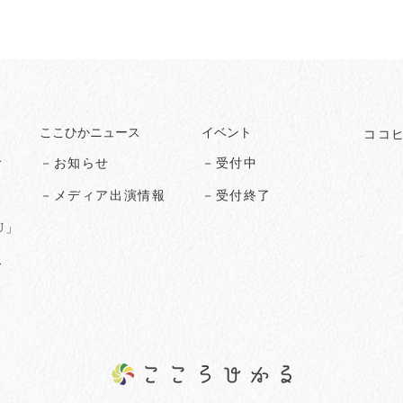
ここひかニュース
イベント
ココ
オ
－お知らせ
－受付中
る
－メディア出演情報
－受付終了
U」
ス