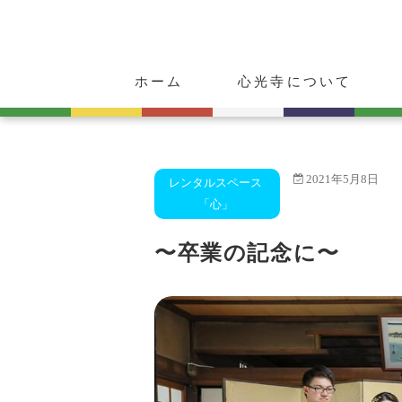
ホーム
心光寺について
ご挨拶
心光寺の歴史
ご朱印・お守り
動物供養のご案内
2021年5月8日
レンタルスペース
「心」
〜卒業の記念に〜