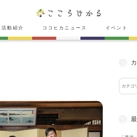
活動紹介
ココヒカニュース
イベント
ココヒカスタジオ
cafeこころひかる
癒し庵「HIKARU」
レンタルスペース「心」
ココヒカメンバー紹介
お知らせ
メディア出演情報
受付中
受付終了