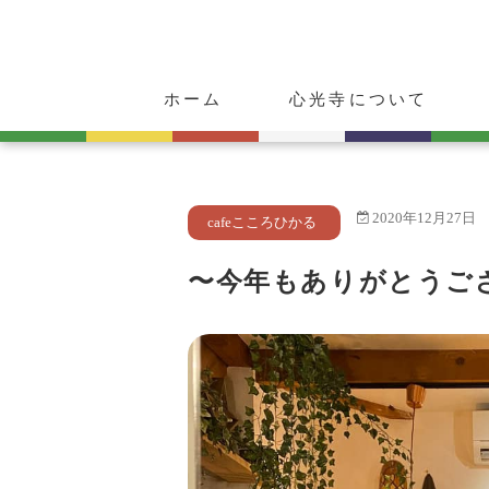
ホーム
心光寺について
ご挨拶
心光寺の歴史
ご朱印・お守り
動物供養のご案内
2020年12月27日
cafeこころひかる
〜今年もありがとうご