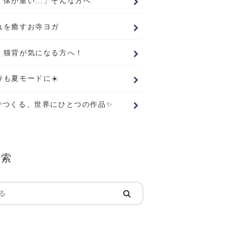
、体が重い…」そんな方へ
れを癒すお寺ヨガ
・猫背が気になる方へ！
寺も夏モードに☀️
でつくる、世界にひとつの作品✨
検索