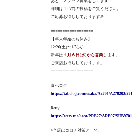
あと、スタッフ募集をしてます‼️
詳細は１つ前の投稿をご覧ください。
ご応募お待ちしております🙏
==================
【年末年始のお休み】
12/26(土)〜1/5(火)
新年は
１月６日(水)から営業
します。
ご来店お待ちしております。
==================
食べログ
https://tabelog.com/osaka/A2701/A270202/2
Retty
https://retty.me/area/PRE27/ARE97/SUB9701
◉当店はコロナ対策として、