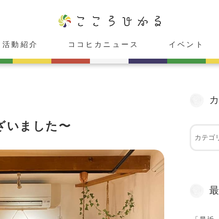
活動紹介
ココヒカニュース
イベント
ココヒカスタジオ
cafeこころひかる
癒し庵「HIKARU」
レンタルスペース「心」
ココヒカメンバー紹介
お知らせ
メディア出演情報
受付中
受付終了
ざいました〜