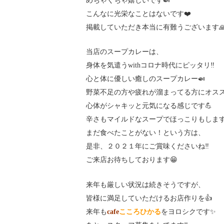
めちゃくちゃ嬉しいです🍛
こんなに光栄なことはないです❤️
掲載していただき本当に有難うございます
当店のスープカレーは、
身体を気遣うwithコロナ時代にピッタリ‼️
心と体に優しい癒しのスープカレー🍛
野菜不足の方や疲れが溜まってる方にオスス
心体がシャキッと元気になる感じです💪
辛さもマイルドなスープでほっこりもします
まだ食べたことがない！という方は、
是非、２０２１年にご賞味くださいね‼️
ご来店お待ちしております😁
来年も厳しい状況は続きそうですが、
皆様に満足していただけるお店作りを👍
来年も
cafe
こころひかる
をヨロシクです✨