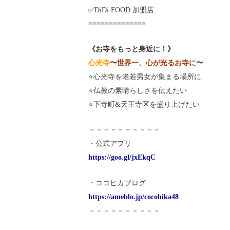
✅DiDi FOOD 加盟店
≡≡≡≡≡≡≡≡≡≡≡≡≡≡
《お寺をもっと身近に！》
心光寺
〜
世界一、心が光るお寺に
〜
⭐️心光寺を老若男女が集まる場所に
⭐️仏教の素晴らしさを伝えたい
⭐️下寺町&天王寺区を盛り上げたい
－－－－－－－－－－
・公式アプリ
https://goo.gl/jxEkqC
・ココヒカブログ
https://ameblo.jp/cocohika48
－－－－－－－－－－