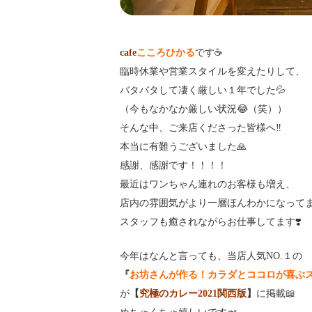
cafe
こころひかる
です☕️
臨時休業や営業スタイルを変えたりして、
バタバタして凄く厳しい１年でした💦
（今もなかなか厳しい状況😂（笑））
そんな中、ご来店くださった皆様へ‼️
本当に有難うございました🙏
感謝、感謝です！！！！
最近はワンちゃん連れのお客様も増え、
店内の雰囲気がより一層ほんわかになってま
スタッフも癒されながらお仕事してます❣️
今年はなんと言っても、当店人気NO.１の
『
お坊さんが作る！カラダとココロが喜ぶ
が
【
究極のカレー2021関西版
】
に掲載📖