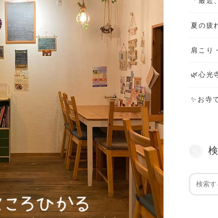
「最近
夏の疲
肩こり
🌿心光
✨お寺