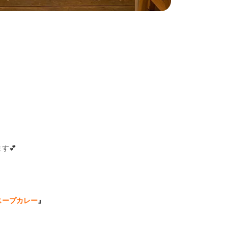
す💕
スープカレー
』