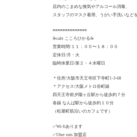
店内のこまめな換気やアルコール消毒、
スタッフのマスク着用、うがい手洗いなど
≡≡≡≡≡≡≡≡≡≡≡≡≡≡
☕️cafe こころひかる☕️
営業時間/１１：００〜１８：００
定休日/月・火
臨時休業日/第２・４水曜日
＊住所/大阪市天王寺区下寺町1-3-68
＊アクセス/大阪メトロ谷町線
四天王寺前夕陽ヶ丘駅から徒歩約７分
各線 なんば駅から徒歩約１０分
（松屋町筋沿いのカフェです）
✅Wi-fiあります
✅Uber eats 加盟店