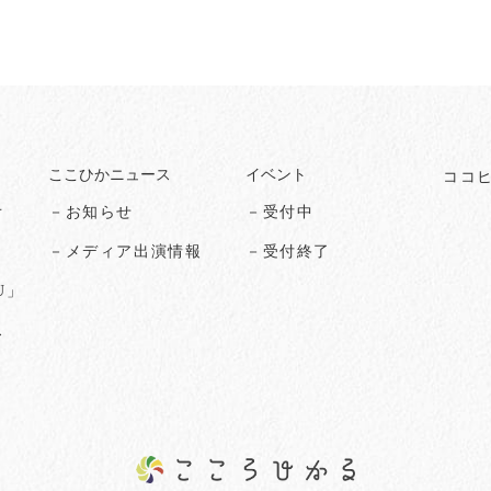
ここひかニュース
イベント
ココ
オ
－お知らせ
－受付中
る
－メディア出演情報
－受付終了
U」
ス