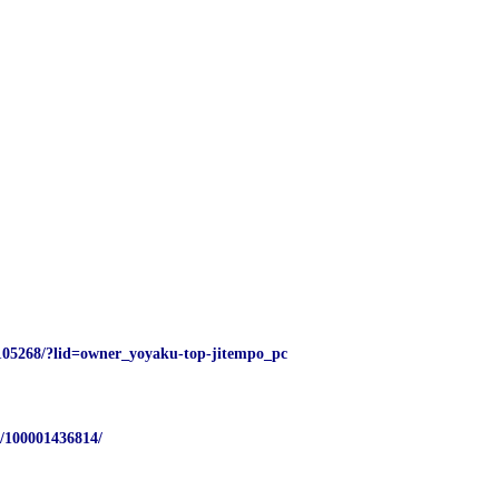
7105268/?lid=owner_yoyaku-top-jitempo_pc
/100001436814/