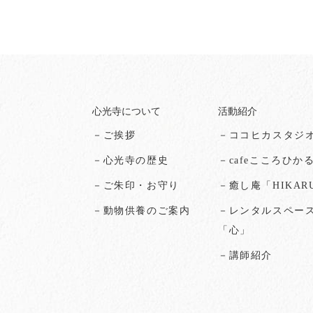
心光寺について
活動紹介
－ご挨拶
－ココヒカスタジ
－心光寺の歴史
－cafeこころひか
－ご朱印・お守り
－癒し庵「HIKAR
－動物供養のご案内
－レンタルスペー
「心」
－講師紹介